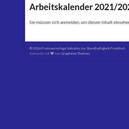
Arbeitskalender 2021/20
Sie müssen sich anmelden, um diesen Inhalt einsehe
© 2026 Freimaurerloge Sokrates zur Standhaftigkeit Frankfurt.
Gemacht mit
von
Graphene Themes
.