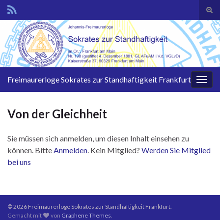
Suc
ums
Search for:
Freimaurerloge Sokrates zur Standhaftigkeit Frankfurt
Navi
umsc
Von der Gleichheit
Sie müssen sich anmelden, um diesen Inhalt einsehen zu
können. Bitte
Anmelden
. Kein Mitglied?
Werden Sie Mitglied
bei uns
© 2026 Freimaurerloge Sokrates zur Standhaftigkeit Frankfurt.
Gemacht mit
von
Graphene Themes
.