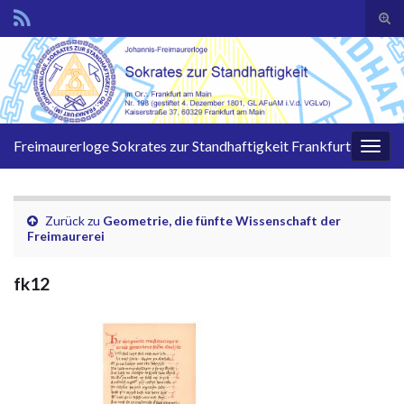
Suc
ums
Search for:
Freimaurerloge Sokrates zur Standhaftigkeit Frankfurt
Navi
umsc
Zurück zu
Geometrie, die fünfte Wissenschaft der
Freimaurerei
fk12