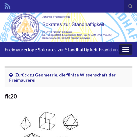
Suc
ums
Search for:
Freimaurerloge Sokrates zur Standhaftigkeit Frankfurt
Navi
umsc
Zurück zu
Geometrie, die fünfte Wissenschaft der
Freimaurerei
fk20