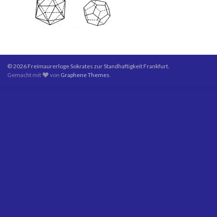
© 2026 Freimaurerloge Sokrates zur Standhaftigkeit Frankfurt.
Gemacht mit
von
Graphene Themes
.