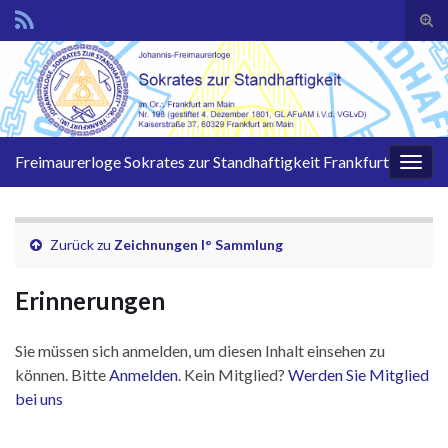
Suc
ums
Search for:
Freimaurerloge Sokrates zur Standhaftigkeit Frankfurt
Navi
umsc
Zurück zu
Zeichnungen I° Sammlung
Erinnerungen
Sie müssen sich anmelden, um diesen Inhalt einsehen zu
können. Bitte
Anmelden
. Kein Mitglied?
Werden Sie Mitglied
bei uns