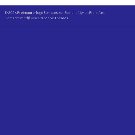
© 2026 Freimaurerloge Sokrates zur Standhaftigkeit Frankfurt.
Gemacht mit
von
Graphene Themes
.