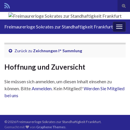
Suc
ums
Search for:
Freimaurerloge Sokrates zur Standhaftigkeit Frankfurt
Navi
umsc
Zurück zu
Zeichnungen I° Sammlung
Hoffnung und Zuversicht
Sie müssen sich anmelden, um diesen Inhalt einsehen zu
können. Bitte
Anmelden
. Kein Mitglied?
Werden Sie Mitglied
bei uns
© 2026 Freimaurerloge Sokrates zur Standhaftigkeit Frankfurt.
Gemacht mit
von
Graphene Themes
.