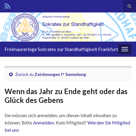
Suc
ums
Search for:
Freimaurerloge Sokrates zur Standhaftigkeit Frankfurt
Navi
umsc
Zurück zu
Zeichnungen I° Sammlung
Wenn das Jahr zu Ende geht oder das
Glück des Gebens
Sie müssen sich anmelden, um diesen Inhalt einsehen zu
können. Bitte
Anmelden
. Kein Mitglied?
Werden Sie Mitglied
bei uns