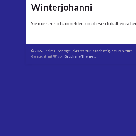
Winterjohanni
Sie müssen sich anmelden, um diesen Inhalt einsehe
© 2026 Freimaurerloge Sokrates zur Standhaftigkeit Frankfurt.
Gemacht mit
von
Graphene Themes
.