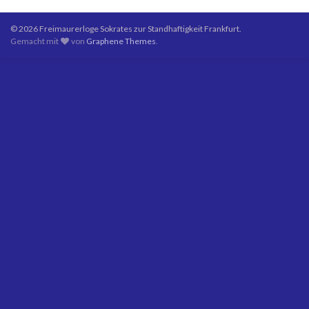
© 2026 Freimaurerloge Sokrates zur Standhaftigkeit Frankfurt.
Gemacht mit
von
Graphene Themes
.