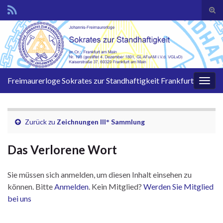
Suc
ums
Search for:
Freimaurerloge Sokrates zur Standhaftigkeit Frankfurt
Navi
umsc
Zurück zu
Zeichnungen III° Sammlung
Das Verlorene Wort
Sie müssen sich anmelden, um diesen Inhalt einsehen zu
können. Bitte
Anmelden
. Kein Mitglied?
Werden Sie Mitglied
bei uns