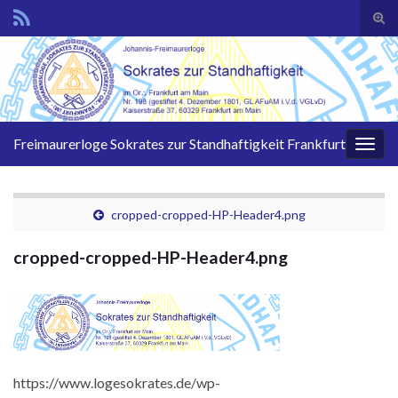
Suc
ums
Search for:
Freimaurerloge Sokrates zur Standhaftigkeit Frankfurt
Navi
umsc
cropped-cropped-HP-Header4.png
cropped-cropped-HP-Header4.png
https://www.logesokrates.de/wp-