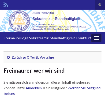
Suc
ums
Search for:
Freimaurerloge Sokrates zur Standhaftigkeit Frankfurt
Navi
umsc
Zurück zu
Öffentl. Vorträge
Freimaurer, wer wir sind
Sie müssen sich anmelden, um diesen Inhalt einsehen zu
können. Bitte
Anmelden
. Kein Mitglied?
Werden Sie Mitglied
bei uns