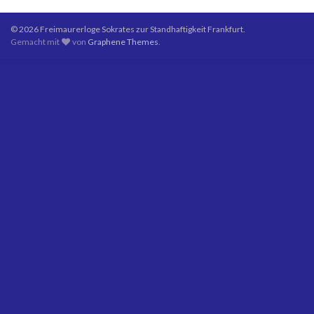
© 2026 Freimaurerloge Sokrates zur Standhaftigkeit Frankfurt.
Gemacht mit
von
Graphene Themes
.