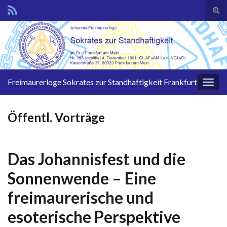
Suc
ums
Search for:
Freimaurerloge Sokrates zur Standhaftigkeit Frankfurt
Navi
umsc
Öffentl. Vorträge
Das Johannisfest und die
Sonnenwende – Eine
freimaurerische und
esoterische Perspektive