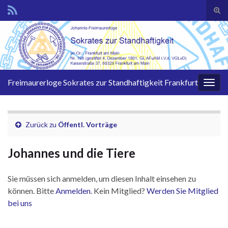
Suc
ums
Search for:
Freimaurerloge Sokrates zur Standhaftigkeit Frankfurt
Navi
umsc
Zurück zu
Öffentl. Vorträge
Johannes und die Tiere
Sie müssen sich anmelden, um diesen Inhalt einsehen zu
können. Bitte
Anmelden
. Kein Mitglied?
Werden Sie Mitglied
bei uns