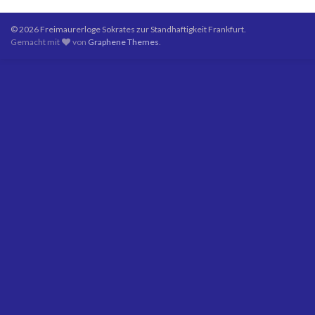
© 2026 Freimaurerloge Sokrates zur Standhaftigkeit Frankfurt.
Gemacht mit
von
Graphene Themes
.