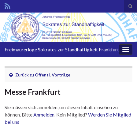
Suc
ums
Search for:
Freimaurerloge Sokrates zur Standhaftigkeit Frankfurt
Navi
umsc
Zurück zu
Öffentl. Vorträge
Messe Frankfurt
Sie müssen sich anmelden, um diesen Inhalt einsehen zu
können. Bitte
Anmelden
. Kein Mitglied?
Werden Sie Mitglied
bei uns