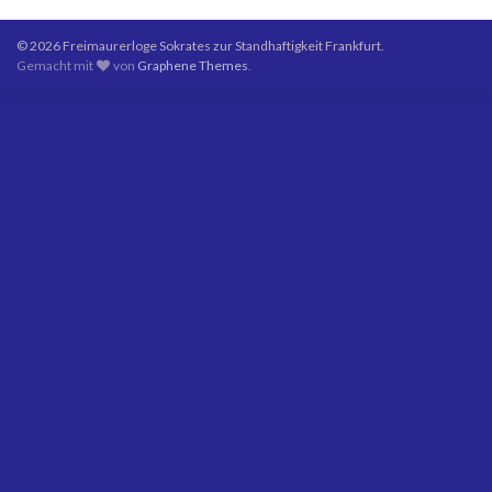
© 2026 Freimaurerloge Sokrates zur Standhaftigkeit Frankfurt.
Gemacht mit
von
Graphene Themes
.