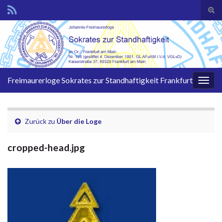
Suc
ums
Search for:
Freimaurerloge Sokrates zur Standhaftigkeit Frankfurt
Navi
umsc
Zurück zu
Über die Loge
cropped-head.jpg